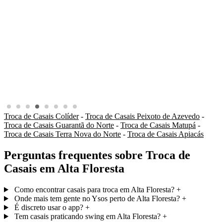
Troca de Casais Colíder
-
Troca de Casais Peixoto de Azevedo
-
Troca de Casais Guarantã do Norte
-
Troca de Casais Matupá
-
Troca de Casais Terra Nova do Norte
-
Troca de Casais Apiacás
Perguntas frequentes sobre Troca de
Casais em Alta Floresta
Como encontrar casais para troca em Alta Floresta?
+
Onde mais tem gente no Ysos perto de Alta Floresta?
+
É discreto usar o app?
+
Tem casais praticando swing em Alta Floresta?
+