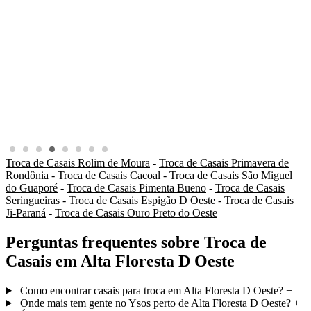
Troca de Casais Rolim de Moura
-
Troca de Casais Primavera de
Rondônia
-
Troca de Casais Cacoal
-
Troca de Casais São Miguel
do Guaporé
-
Troca de Casais Pimenta Bueno
-
Troca de Casais
Seringueiras
-
Troca de Casais Espigão D Oeste
-
Troca de Casais
Ji-Paraná
-
Troca de Casais Ouro Preto do Oeste
Perguntas frequentes sobre Troca de
Casais em Alta Floresta D Oeste
Como encontrar casais para troca em Alta Floresta D Oeste?
+
Onde mais tem gente no Ysos perto de Alta Floresta D Oeste?
+