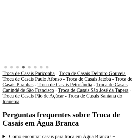
Troca de Casais Pariconha
-
Troca de Casais Delmiro Gouveia
-
Troca de Casais Paulo Afonso
-
Troca de Casais Jatobá
-
Troca de
Casais Piranhas
-
Troca de Casais Petrolândia
-
Troca de Casais
Canindé de São Francisco
-
Troca de Casais São José da Tapera
-
Troca de Casais Pão de Açúcar
-
Troca de Casais Santana do
Ipanema
Perguntas frequentes sobre Troca de
Casais em Água Branca
Como encontrar casais para troca em Água Branca?
+