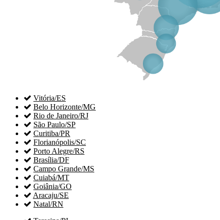

Vitória/ES

Belo Horizonte/MG

Rio de Janeiro/RJ

São Paulo/SP

Curitiba/PR

Florianópolis/SC

Porto Alegre/RS

Brasília/DF

Campo Grande/MS

Cuiabá/MT

Goiânia/GO

Aracaju/SE

Natal/RN