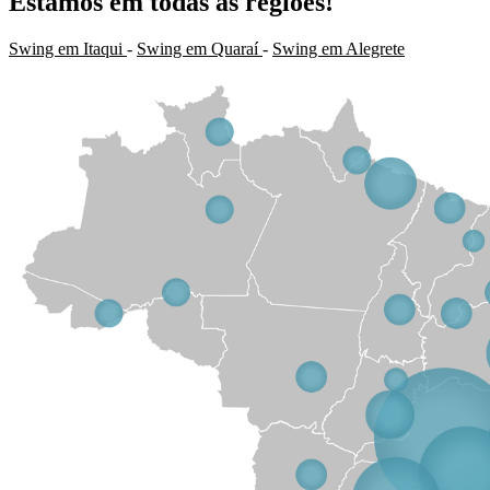
Estamos em todas as regiões!
Swing em Itaqui
-
Swing em Quaraí
-
Swing em Alegrete