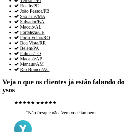

Teresina/PI

Recife/PE

João Pessoa/PB

São Luis/MA

Salvador/BA

Maceió/AL

Fortaleza/CE

Porto Velho/RO

Boa Vista/RR

Belém/PA

Palmas/TO

Macapá/AP

Manaus/AM

Rio Branco/AC
Veja o que os clientes já estão falando do
ysos
★★★★★
★★★★★
“Não fresque não. Vem você também"