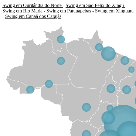
Swing em Ourilândia do Norte
-
Swing em São Félix do Xingu
-
Swing em Rio Maria
-
Swing em Parauapebas
-
Swing em Xinguara
-
Swing em Canaã dos Carajás