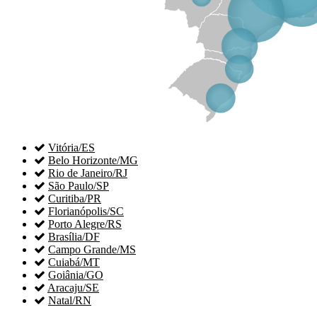

Vitória/ES

Belo Horizonte/MG

Rio de Janeiro/RJ

São Paulo/SP

Curitiba/PR

Florianópolis/SC

Porto Alegre/RS

Brasília/DF

Campo Grande/MS

Cuiabá/MT

Goiânia/GO

Aracaju/SE

Natal/RN