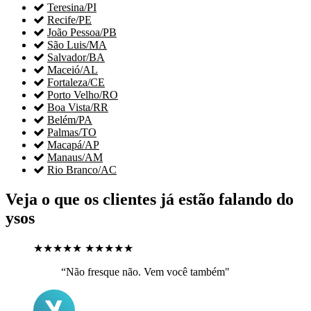

Teresina/PI

Recife/PE

João Pessoa/PB

São Luis/MA

Salvador/BA

Maceió/AL

Fortaleza/CE

Porto Velho/RO

Boa Vista/RR

Belém/PA

Palmas/TO

Macapá/AP

Manaus/AM

Rio Branco/AC
Veja o que os clientes já estão falando do
ysos
★★★★★
★★★★★
“Não fresque não. Vem você também"