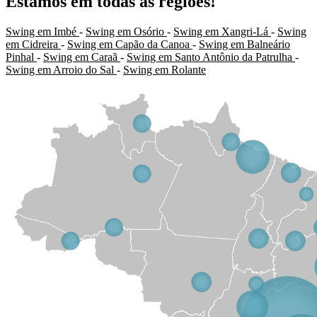
Estamos em todas as regiões!
Swing em Imbé
-
Swing em Osório
-
Swing em Xangri-Lá
-
Swing
em Cidreira
-
Swing em Capão da Canoa
-
Swing em Balneário
Pinhal
-
Swing em Caraã
-
Swing em Santo Antônio da Patrulha
-
Swing em Arroio do Sal
-
Swing em Rolante