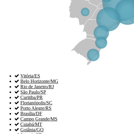

Vitória/ES

Belo Horizonte/MG

Rio de Janeiro/RJ

São Paulo/SP

Curitiba/PR

Florianópolis/SC

Porto Alegre/RS

Brasília/DF

Campo Grande/MS

Cuiabá/MT

Goiânia/GO