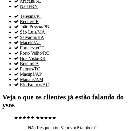

Aracaju/SE

Natal/RN

Teresina/PI

Recife/PE

João Pessoa/PB

São Luis/MA

Salvador/BA

Maceió/AL

Fortaleza/CE

Porto Velho/RO

Boa Vista/RR

Belém/PA

Palmas/TO

Macapá/AP

Manaus/AM

Rio Branco/AC
Veja o que os clientes já estão falando do
ysos
★★★★★
★★★★★
“Não fresque não. Vem você também"