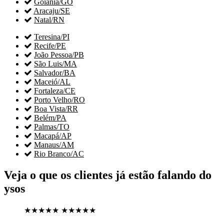

Goiânia/GO

Aracaju/SE

Natal/RN

Teresina/PI

Recife/PE

João Pessoa/PB

São Luis/MA

Salvador/BA

Maceió/AL

Fortaleza/CE

Porto Velho/RO

Boa Vista/RR

Belém/PA

Palmas/TO

Macapá/AP

Manaus/AM

Rio Branco/AC
Veja o que os clientes já estão falando do
ysos
★★★★★
★★★★★