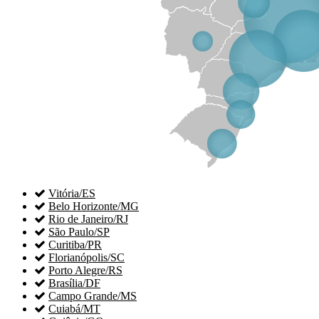

Vitória/ES

Belo Horizonte/MG

Rio de Janeiro/RJ

São Paulo/SP

Curitiba/PR

Florianópolis/SC

Porto Alegre/RS

Brasília/DF

Campo Grande/MS

Cuiabá/MT