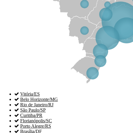

Vitória/ES

Belo Horizonte/MG

Rio de Janeiro/RJ

São Paulo/SP

Curitiba/PR

Florianópolis/SC

Porto Alegre/RS

Brasília/DF