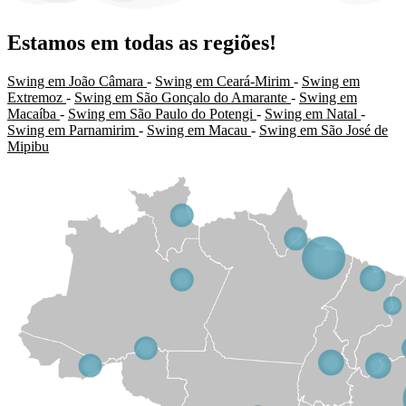
Estamos em todas as regiões!
Swing em João Câmara
-
Swing em Ceará-Mirim
-
Swing em
Extremoz
-
Swing em São Gonçalo do Amarante
-
Swing em
Macaíba
-
Swing em São Paulo do Potengi
-
Swing em Natal
-
Swing em Parnamirim
-
Swing em Macau
-
Swing em São José de
Mipibu