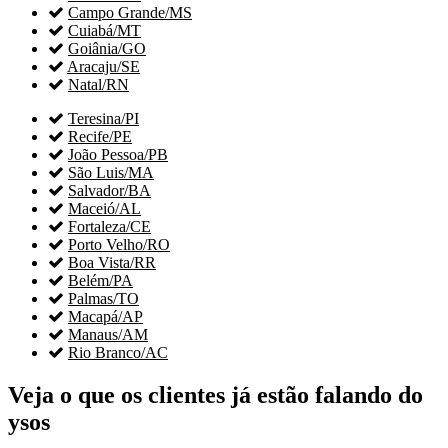

Campo Grande/MS

Cuiabá/MT

Goiânia/GO

Aracaju/SE

Natal/RN

Teresina/PI

Recife/PE

João Pessoa/PB

São Luis/MA

Salvador/BA

Maceió/AL

Fortaleza/CE

Porto Velho/RO

Boa Vista/RR

Belém/PA

Palmas/TO

Macapá/AP

Manaus/AM

Rio Branco/AC
Veja o que os clientes já estão falando do
ysos