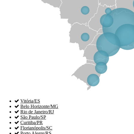

Vitória/ES

Belo Horizonte/MG

Rio de Janeiro/RJ

São Paulo/SP

Curitiba/PR

Florianópolis/SC

Porto Alegre/RS