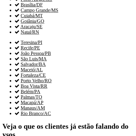

Brasília/DF

Campo Grande/MS

Cuiabá/MT

Goiânia/GO

Aracaju/SE

Natal/RN

Teresina/PI

Recife/PE

João Pessoa/PB

São Luis/MA

Salvador/BA

Maceió/AL

Fortaleza/CE

Porto Velho/RO

Boa Vista/RR

Belém/PA

Palmas/TO

Macapá/AP

Manaus/AM

Rio Branco/AC
Veja o que os clientes já estão falando do
ysos