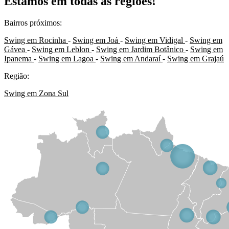
Estamos em todas as regiões!
Bairros próximos:
Swing em Rocinha
-
Swing em Joá
-
Swing em Vidigal
-
Swing em
Gávea
-
Swing em Leblon
-
Swing em Jardim Botânico
-
Swing em
Ipanema
-
Swing em Lagoa
-
Swing em Andaraí
-
Swing em Grajaú
Região:
Swing em Zona Sul