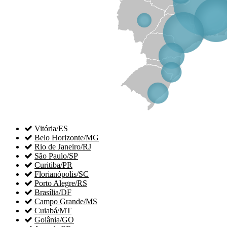

Vitória/ES

Belo Horizonte/MG

Rio de Janeiro/RJ

São Paulo/SP

Curitiba/PR

Florianópolis/SC

Porto Alegre/RS

Brasília/DF

Campo Grande/MS

Cuiabá/MT

Goiânia/GO