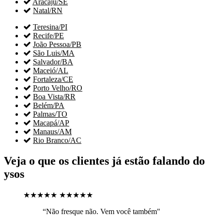

Aracaju/SE

Natal/RN

Teresina/PI

Recife/PE

João Pessoa/PB

São Luis/MA

Salvador/BA

Maceió/AL

Fortaleza/CE

Porto Velho/RO

Boa Vista/RR

Belém/PA

Palmas/TO

Macapá/AP

Manaus/AM

Rio Branco/AC
Veja o que os clientes já estão falando do
ysos
★★★★★
★★★★★
“Não fresque não. Vem você também"