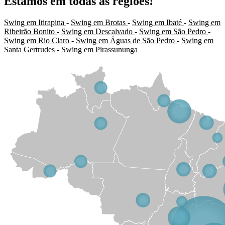
Estamos em todas as regiões!
Swing em Itirapina
-
Swing em Brotas
-
Swing em Ibaté
-
Swing em
Ribeirão Bonito
-
Swing em Descalvado
-
Swing em São Pedro
-
Swing em Rio Claro
-
Swing em Águas de São Pedro
-
Swing em
Santa Gertrudes
-
Swing em Pirassununga