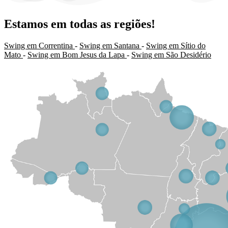
Estamos em todas as regiões!
Swing em Correntina
-
Swing em Santana
-
Swing em Sítio do
Mato
-
Swing em Bom Jesus da Lapa
-
Swing em São Desidério