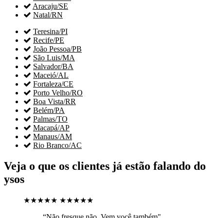

Aracaju/SE

Natal/RN

Teresina/PI

Recife/PE

João Pessoa/PB

São Luis/MA

Salvador/BA

Maceió/AL

Fortaleza/CE

Porto Velho/RO

Boa Vista/RR

Belém/PA

Palmas/TO

Macapá/AP

Manaus/AM

Rio Branco/AC
Veja o que os clientes já estão falando do
ysos
★★★★★
★★★★★
“Não fresque não. Vem você também"