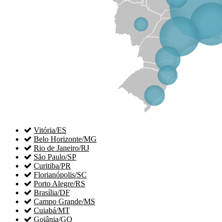

Vitória/ES

Belo Horizonte/MG

Rio de Janeiro/RJ

São Paulo/SP

Curitiba/PR

Florianópolis/SC

Porto Alegre/RS

Brasília/DF

Campo Grande/MS

Cuiabá/MT

Goiânia/GO