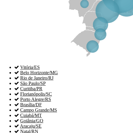

Vitória/ES

Belo Horizonte/MG

Rio de Janeiro/RJ

São Paulo/SP

Curitiba/PR

Florianópolis/SC

Porto Alegre/RS

Brasília/DF

Campo Grande/MS

Cuiabá/MT

Goiânia/GO

Aracaju/SE

Natal/RN