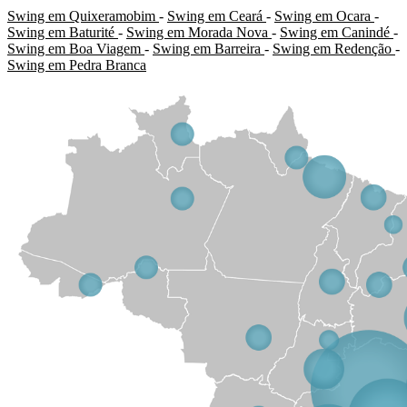
Swing em Quixeramobim
-
Swing em Ceará
-
Swing em Ocara
-
Swing em Baturité
-
Swing em Morada Nova
-
Swing em Canindé
-
Swing em Boa Viagem
-
Swing em Barreira
-
Swing em Redenção
-
Swing em Pedra Branca