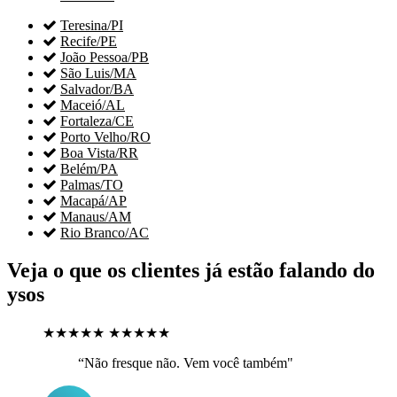

Teresina/PI

Recife/PE

João Pessoa/PB

São Luis/MA

Salvador/BA

Maceió/AL

Fortaleza/CE

Porto Velho/RO

Boa Vista/RR

Belém/PA

Palmas/TO

Macapá/AP

Manaus/AM

Rio Branco/AC
Veja o que os clientes já estão falando do
ysos
★★★★★
★★★★★
“Não fresque não. Vem você também"