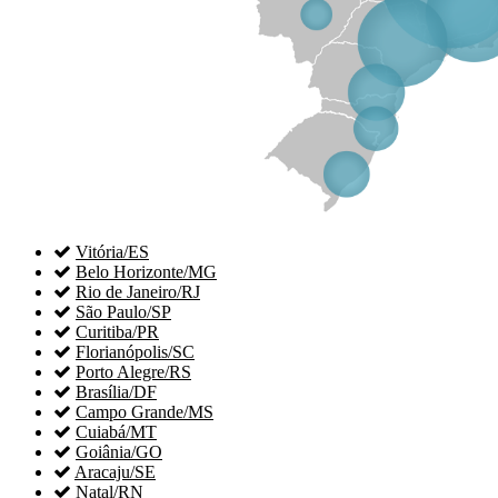

Vitória/ES

Belo Horizonte/MG

Rio de Janeiro/RJ

São Paulo/SP

Curitiba/PR

Florianópolis/SC

Porto Alegre/RS

Brasília/DF

Campo Grande/MS

Cuiabá/MT

Goiânia/GO

Aracaju/SE

Natal/RN