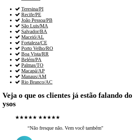

Teresina/PI

Recife/PE

João Pessoa/PB

São Luis/MA

Salvador/BA

Maceió/AL

Fortaleza/CE

Porto Velho/RO

Boa Vista/RR

Belém/PA

Palmas/TO

Macapá/AP

Manaus/AM

Rio Branco/AC
Veja o que os clientes já estão falando do
ysos
★★★★★
★★★★★
“Não fresque não. Vem você também"