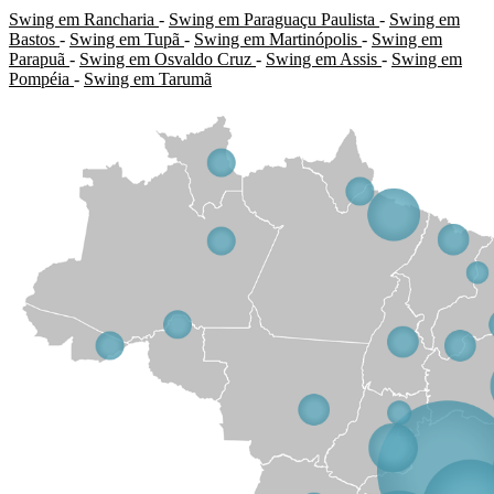
Swing em Rancharia
-
Swing em Paraguaçu Paulista
-
Swing em
Bastos
-
Swing em Tupã
-
Swing em Martinópolis
-
Swing em
Parapuã
-
Swing em Osvaldo Cruz
-
Swing em Assis
-
Swing em
Pompéia
-
Swing em Tarumã