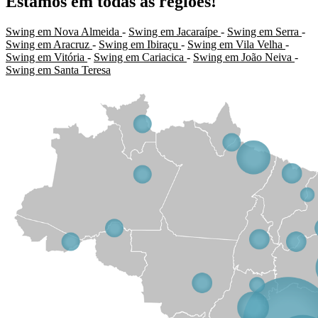
Estamos em todas as regiões!
Swing em Nova Almeida
-
Swing em Jacaraípe
-
Swing em Serra
-
Swing em Aracruz
-
Swing em Ibiraçu
-
Swing em Vila Velha
-
Swing em Vitória
-
Swing em Cariacica
-
Swing em João Neiva
-
Swing em Santa Teresa