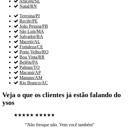

Aracaju/SE

Natal/RN

Teresina/PI

Recife/PE

João Pessoa/PB

São Luis/MA

Salvador/BA

Maceió/AL

Fortaleza/CE

Porto Velho/RO

Boa Vista/RR

Belém/PA

Palmas/TO

Macapá/AP

Manaus/AM

Rio Branco/AC
Veja o que os clientes já estão falando do
ysos
★★★★★
★★★★★
“Não fresque não. Vem você também"