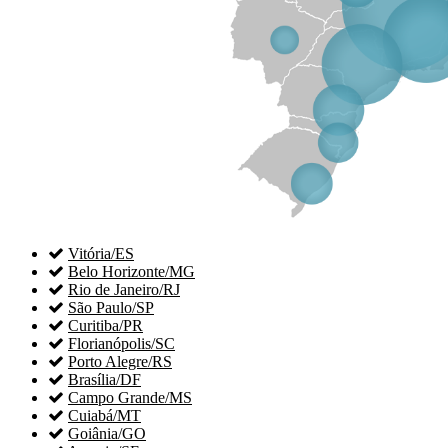

Vitória/ES

Belo Horizonte/MG

Rio de Janeiro/RJ

São Paulo/SP

Curitiba/PR

Florianópolis/SC

Porto Alegre/RS

Brasília/DF

Campo Grande/MS

Cuiabá/MT

Goiânia/GO