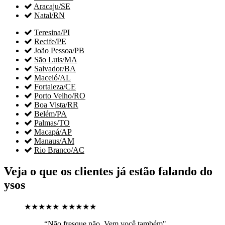

Aracaju/SE

Natal/RN

Teresina/PI

Recife/PE

João Pessoa/PB

São Luis/MA

Salvador/BA

Maceió/AL

Fortaleza/CE

Porto Velho/RO

Boa Vista/RR

Belém/PA

Palmas/TO

Macapá/AP

Manaus/AM

Rio Branco/AC
Veja o que os clientes já estão falando do
ysos
★★★★★
★★★★★
“Não fresque não. Vem você também"