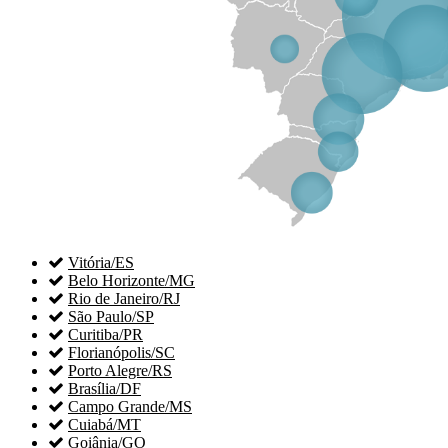

Vitória/ES

Belo Horizonte/MG

Rio de Janeiro/RJ

São Paulo/SP

Curitiba/PR

Florianópolis/SC

Porto Alegre/RS

Brasília/DF

Campo Grande/MS

Cuiabá/MT

Goiânia/GO