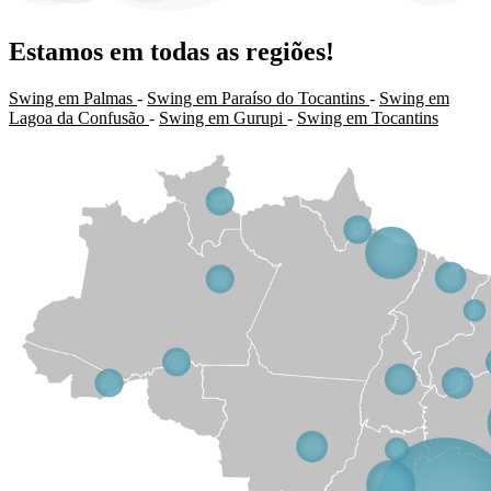
Estamos em todas as regiões!
Swing em Palmas
-
Swing em Paraíso do Tocantins
-
Swing em
Lagoa da Confusão
-
Swing em Gurupi
-
Swing em Tocantins