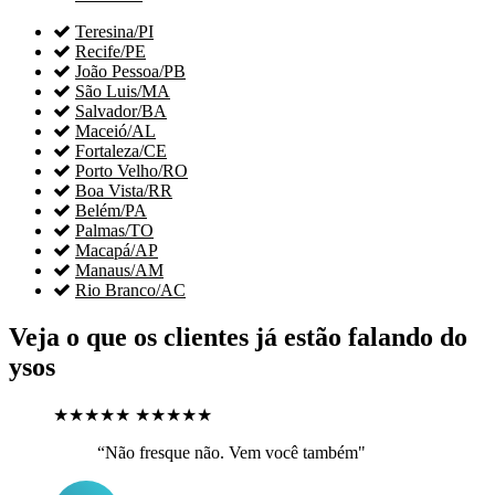

Teresina/PI

Recife/PE

João Pessoa/PB

São Luis/MA

Salvador/BA

Maceió/AL

Fortaleza/CE

Porto Velho/RO

Boa Vista/RR

Belém/PA

Palmas/TO

Macapá/AP

Manaus/AM

Rio Branco/AC
Veja o que os clientes já estão falando do
ysos
★★★★★
★★★★★
“Não fresque não. Vem você também"