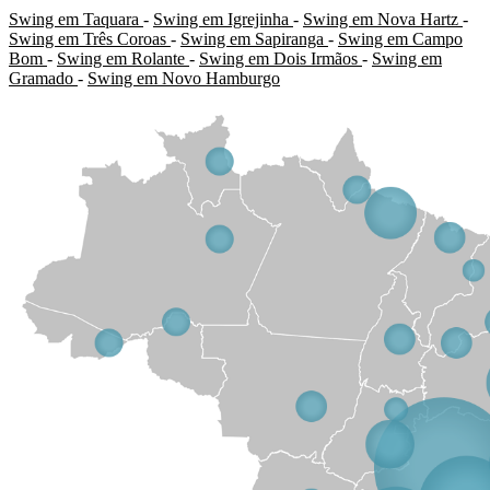
Swing em Taquara
-
Swing em Igrejinha
-
Swing em Nova Hartz
-
Swing em Três Coroas
-
Swing em Sapiranga
-
Swing em Campo
Bom
-
Swing em Rolante
-
Swing em Dois Irmãos
-
Swing em
Gramado
-
Swing em Novo Hamburgo