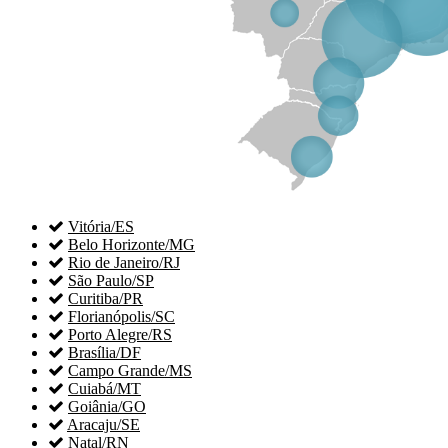

Vitória/ES

Belo Horizonte/MG

Rio de Janeiro/RJ

São Paulo/SP

Curitiba/PR

Florianópolis/SC

Porto Alegre/RS

Brasília/DF

Campo Grande/MS

Cuiabá/MT

Goiânia/GO

Aracaju/SE

Natal/RN