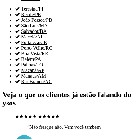

Teresina/PI

Recife/PE

João Pessoa/PB

São Luis/MA

Salvador/BA

Maceió/AL

Fortaleza/CE

Porto Velho/RO

Boa Vista/RR

Belém/PA

Palmas/TO

Macapá/AP

Manaus/AM

Rio Branco/AC
Veja o que os clientes já estão falando do
ysos
★★★★★
★★★★★
“Não fresque não. Vem você também"