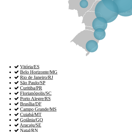

Vitória/ES

Belo Horizonte/MG

Rio de Janeiro/RJ

São Paulo/SP

Curitiba/PR

Florianópolis/SC

Porto Alegre/RS

Brasília/DF

Campo Grande/MS

Cuiabá/MT

Goiânia/GO

Aracaju/SE

Natal/RN