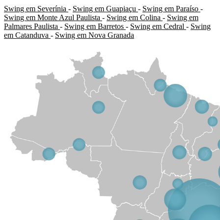
Swing em Severínia
-
Swing em Guapiaçu
-
Swing em Paraíso
-
Swing em Monte Azul Paulista
-
Swing em Colina
-
Swing em
Palmares Paulista
-
Swing em Barretos
-
Swing em Cedral
-
Swing
em Catanduva
-
Swing em Nova Granada