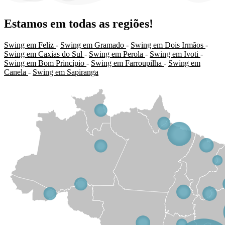
Estamos em todas as regiões!
Swing em Feliz
-
Swing em Gramado
-
Swing em Dois Irmãos
-
Swing em Caxias do Sul
-
Swing em Perola
-
Swing em Ivoti
-
Swing em Bom Princípio
-
Swing em Farroupilha
-
Swing em
Canela
-
Swing em Sapiranga