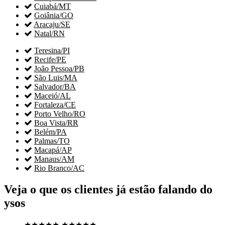

Cuiabá/MT

Goiânia/GO

Aracaju/SE

Natal/RN

Teresina/PI

Recife/PE

João Pessoa/PB

São Luis/MA

Salvador/BA

Maceió/AL

Fortaleza/CE

Porto Velho/RO

Boa Vista/RR

Belém/PA

Palmas/TO

Macapá/AP

Manaus/AM

Rio Branco/AC
Veja o que os clientes já estão falando do
ysos
★★★★★
★★★★★