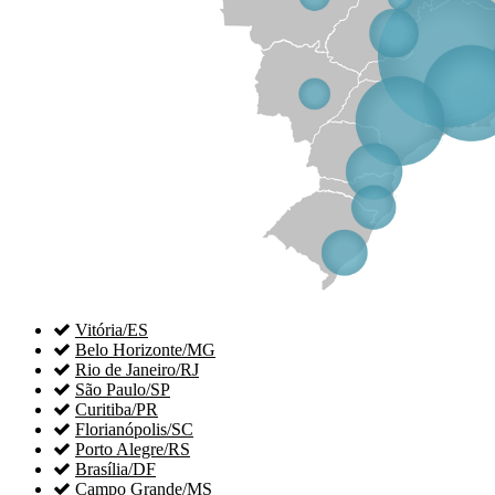

Vitória/ES

Belo Horizonte/MG

Rio de Janeiro/RJ

São Paulo/SP

Curitiba/PR

Florianópolis/SC

Porto Alegre/RS

Brasília/DF

Campo Grande/MS