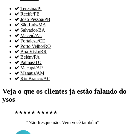

Teresina/PI

Recife/PE

João Pessoa/PB

São Luis/MA

Salvador/BA

Maceió/AL

Fortaleza/CE

Porto Velho/RO

Boa Vista/RR

Belém/PA

Palmas/TO

Macapá/AP

Manaus/AM

Rio Branco/AC
Veja o que os clientes já estão falando do
ysos
★★★★★
★★★★★
“Não fresque não. Vem você também"