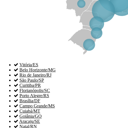

Vitória/ES

Belo Horizonte/MG

Rio de Janeiro/RJ

São Paulo/SP

Curitiba/PR

Florianópolis/SC

Porto Alegre/RS

Brasília/DF

Campo Grande/MS

Cuiabá/MT

Goiânia/GO

Aracaju/SE

Natal/RN