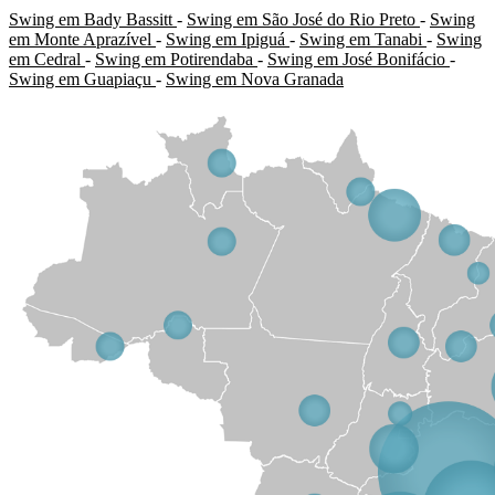
Swing em Bady Bassitt
-
Swing em São José do Rio Preto
-
Swing
em Monte Aprazível
-
Swing em Ipiguá
-
Swing em Tanabi
-
Swing
em Cedral
-
Swing em Potirendaba
-
Swing em José Bonifácio
-
Swing em Guapiaçu
-
Swing em Nova Granada