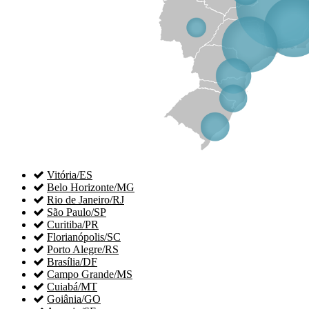

Vitória/ES

Belo Horizonte/MG

Rio de Janeiro/RJ

São Paulo/SP

Curitiba/PR

Florianópolis/SC

Porto Alegre/RS

Brasília/DF

Campo Grande/MS

Cuiabá/MT

Goiânia/GO