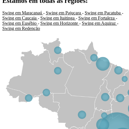
Estamos em todas as regiões!
Swing em Maracanaú
-
Swing em Pajuçara
-
Swing em Pacatuba
-
Swing em Caucaia
-
Swing em Itaitinga
-
Swing em Fortaleza
-
Swing em Eusébio
-
Swing em Horizonte
-
Swing em Aquiraz
-
Swing em Redenção