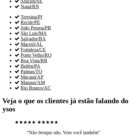

Aracaju/SE

Natal/RN

Teresina/PI

Recife/PE

João Pessoa/PB

São Luis/MA

Salvador/BA

Maceió/AL

Fortaleza/CE

Porto Velho/RO

Boa Vista/RR

Belém/PA

Palmas/TO

Macapá/AP

Manaus/AM

Rio Branco/AC
Veja o que os clientes já estão falando do
ysos
★★★★★
★★★★★
“Não fresque não. Vem você também"