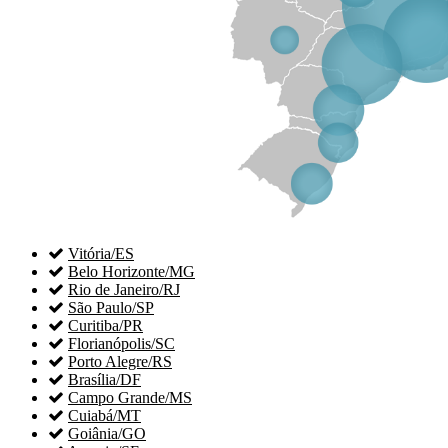

Vitória/ES

Belo Horizonte/MG

Rio de Janeiro/RJ

São Paulo/SP

Curitiba/PR

Florianópolis/SC

Porto Alegre/RS

Brasília/DF

Campo Grande/MS

Cuiabá/MT

Goiânia/GO