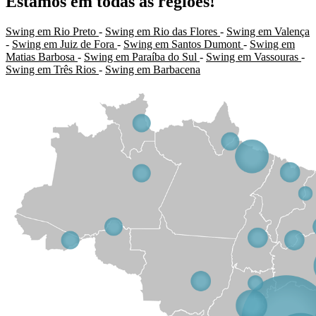
Estamos em todas as regiões!
Swing em Rio Preto
-
Swing em Rio das Flores
-
Swing em Valença
-
Swing em Juiz de Fora
-
Swing em Santos Dumont
-
Swing em
Matias Barbosa
-
Swing em Paraíba do Sul
-
Swing em Vassouras
-
Swing em Três Rios
-
Swing em Barbacena