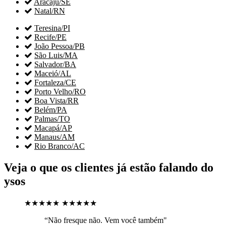

Aracaju/SE

Natal/RN

Teresina/PI

Recife/PE

João Pessoa/PB

São Luis/MA

Salvador/BA

Maceió/AL

Fortaleza/CE

Porto Velho/RO

Boa Vista/RR

Belém/PA

Palmas/TO

Macapá/AP

Manaus/AM

Rio Branco/AC
Veja o que os clientes já estão falando do
ysos
★★★★★
★★★★★
“Não fresque não. Vem você também"