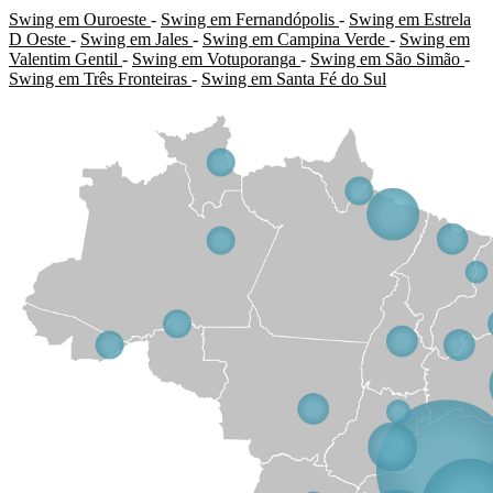
Swing em Ouroeste
-
Swing em Fernandópolis
-
Swing em Estrela
D Oeste
-
Swing em Jales
-
Swing em Campina Verde
-
Swing em
Valentim Gentil
-
Swing em Votuporanga
-
Swing em São Simão
-
Swing em Três Fronteiras
-
Swing em Santa Fé do Sul