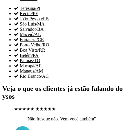

Teresina/PI

Recife/PE

João Pessoa/PB

São Luis/MA

Salvador/BA

Maceió/AL

Fortaleza/CE

Porto Velho/RO

Boa Vista/RR

Belém/PA

Palmas/TO

Macapá/AP

Manaus/AM

Rio Branco/AC
Veja o que os clientes já estão falando do
ysos
★★★★★
★★★★★
“Não fresque não. Vem você também"