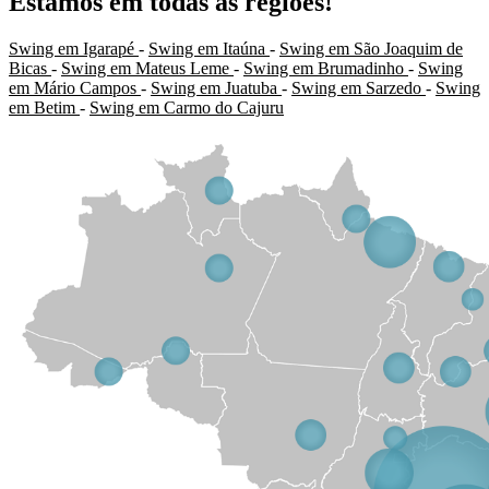
Estamos em todas as regiões!
Swing em Igarapé
-
Swing em Itaúna
-
Swing em São Joaquim de
Bicas
-
Swing em Mateus Leme
-
Swing em Brumadinho
-
Swing
em Mário Campos
-
Swing em Juatuba
-
Swing em Sarzedo
-
Swing
em Betim
-
Swing em Carmo do Cajuru