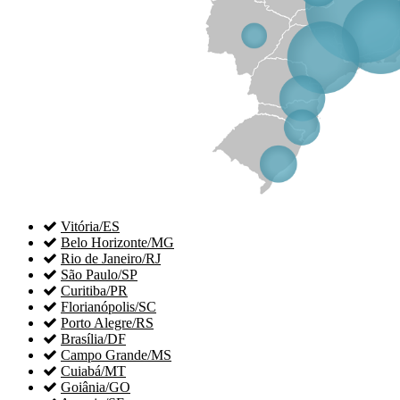

Vitória/ES

Belo Horizonte/MG

Rio de Janeiro/RJ

São Paulo/SP

Curitiba/PR

Florianópolis/SC

Porto Alegre/RS

Brasília/DF

Campo Grande/MS

Cuiabá/MT

Goiânia/GO