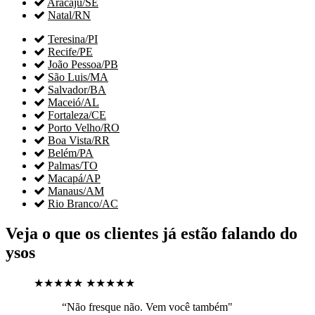

Aracaju/SE

Natal/RN

Teresina/PI

Recife/PE

João Pessoa/PB

São Luis/MA

Salvador/BA

Maceió/AL

Fortaleza/CE

Porto Velho/RO

Boa Vista/RR

Belém/PA

Palmas/TO

Macapá/AP

Manaus/AM

Rio Branco/AC
Veja o que os clientes já estão falando do
ysos
★★★★★
★★★★★
“Não fresque não. Vem você também"