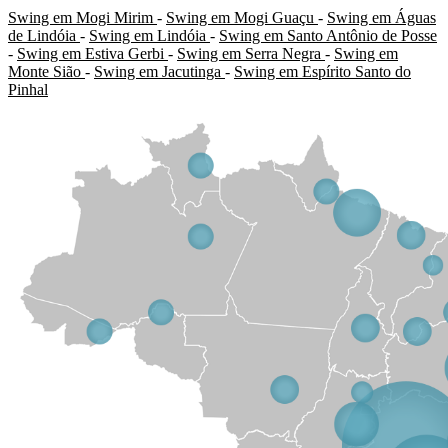
Swing em Mogi Mirim
-
Swing em Mogi Guaçu
-
Swing em Águas
de Lindóia
-
Swing em Lindóia
-
Swing em Santo Antônio de Posse
-
Swing em Estiva Gerbi
-
Swing em Serra Negra
-
Swing em
Monte Sião
-
Swing em Jacutinga
-
Swing em Espírito Santo do
Pinhal