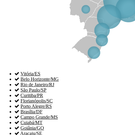

Vitória/ES

Belo Horizonte/MG

Rio de Janeiro/RJ

São Paulo/SP

Curitiba/PR

Florianópolis/SC

Porto Alegre/RS

Brasília/DF

Campo Grande/MS

Cuiabá/MT

Goiânia/GO

Aracaju/SE