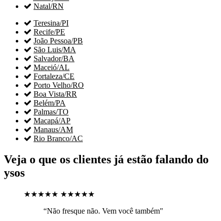

Natal/RN

Teresina/PI

Recife/PE

João Pessoa/PB

São Luis/MA

Salvador/BA

Maceió/AL

Fortaleza/CE

Porto Velho/RO

Boa Vista/RR

Belém/PA

Palmas/TO

Macapá/AP

Manaus/AM

Rio Branco/AC
Veja o que os clientes já estão falando do
ysos
★★★★★
★★★★★
“Não fresque não. Vem você também"