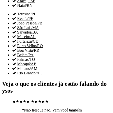

Aracaju/SE

Natal/RN

Teresina/PI

Recife/PE

João Pessoa/PB

São Luis/MA

Salvador/BA

Maceió/AL

Fortaleza/CE

Porto Velho/RO

Boa Vista/RR

Belém/PA

Palmas/TO

Macapá/AP

Manaus/AM

Rio Branco/AC
Veja o que os clientes já estão falando do
ysos
★★★★★
★★★★★
“Não fresque não. Vem você também"