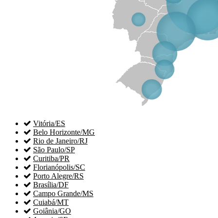

Vitória/ES

Belo Horizonte/MG

Rio de Janeiro/RJ

São Paulo/SP

Curitiba/PR

Florianópolis/SC

Porto Alegre/RS

Brasília/DF

Campo Grande/MS

Cuiabá/MT

Goiânia/GO