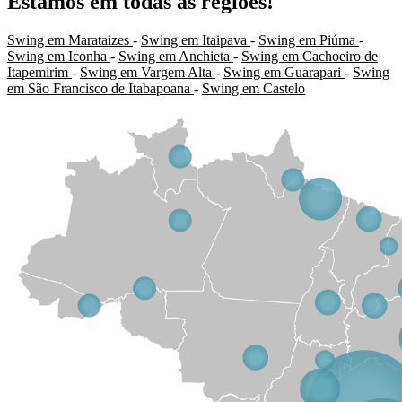
Estamos em todas as regiões!
Swing em Marataizes
-
Swing em Itaipava
-
Swing em Piúma
-
Swing em Iconha
-
Swing em Anchieta
-
Swing em Cachoeiro de
Itapemirim
-
Swing em Vargem Alta
-
Swing em Guarapari
-
Swing
em São Francisco de Itabapoana
-
Swing em Castelo