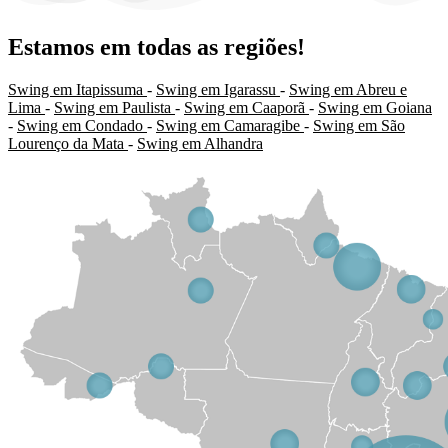
Estamos em todas as regiões!
Swing em Itapissuma
-
Swing em Igarassu
-
Swing em Abreu e
Lima
-
Swing em Paulista
-
Swing em Caaporã
-
Swing em Goiana
-
Swing em Condado
-
Swing em Camaragibe
-
Swing em São
Lourenço da Mata
-
Swing em Alhandra