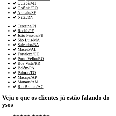

Cuiabá/MT

Goiânia/GO

Aracaju/SE

Natal/RN

Teresina/PI

Recife/PE

João Pessoa/PB

São Luis/MA

Salvador/BA

Maceió/AL

Fortaleza/CE

Porto Velho/RO

Boa Vista/RR

Belém/PA

Palmas/TO

Macapá/AP

Manaus/AM

Rio Branco/AC
Veja o que os clientes já estão falando do
ysos
★★★★★
★★★★★