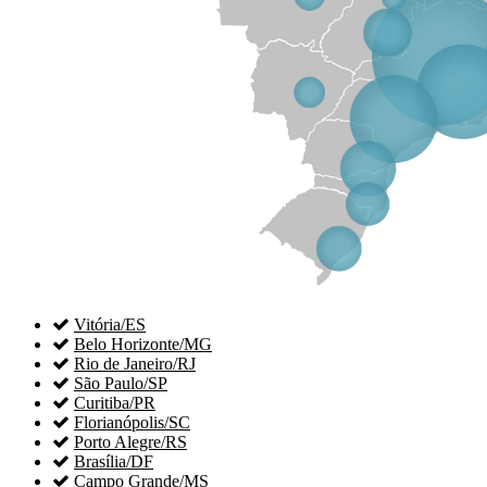

Vitória/ES

Belo Horizonte/MG

Rio de Janeiro/RJ

São Paulo/SP

Curitiba/PR

Florianópolis/SC

Porto Alegre/RS

Brasília/DF

Campo Grande/MS