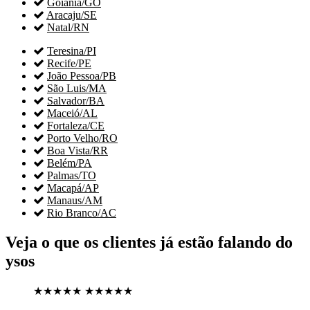

Goiânia/GO

Aracaju/SE

Natal/RN

Teresina/PI

Recife/PE

João Pessoa/PB

São Luis/MA

Salvador/BA

Maceió/AL

Fortaleza/CE

Porto Velho/RO

Boa Vista/RR

Belém/PA

Palmas/TO

Macapá/AP

Manaus/AM

Rio Branco/AC
Veja o que os clientes já estão falando do
ysos
★★★★★
★★★★★