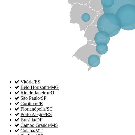

Vitória/ES

Belo Horizonte/MG

Rio de Janeiro/RJ

São Paulo/SP

Curitiba/PR

Florianópolis/SC

Porto Alegre/RS

Brasília/DF

Campo Grande/MS

Cuiabá/MT