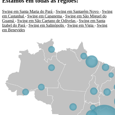
Estamos em todas as regiões!
Swing em Santa Maria do Pará
-
Swing em Santarém Novo
-
Swing
em Castanhal
-
Swing em Capanema
-
Swing em São Miguel do
Guamá
-
Swing em São Caetano de Odivelas
-
Swing em Santa
Izabel do Pará
-
Swing em Salinópolis
-
Swing em Vigia
-
Swing
em Benevides