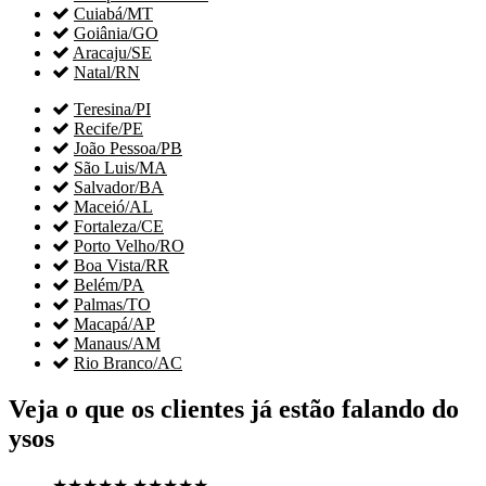

Cuiabá/MT

Goiânia/GO

Aracaju/SE

Natal/RN

Teresina/PI

Recife/PE

João Pessoa/PB

São Luis/MA

Salvador/BA

Maceió/AL

Fortaleza/CE

Porto Velho/RO

Boa Vista/RR

Belém/PA

Palmas/TO

Macapá/AP

Manaus/AM

Rio Branco/AC
Veja o que os clientes já estão falando do
ysos
★★★★★
★★★★★