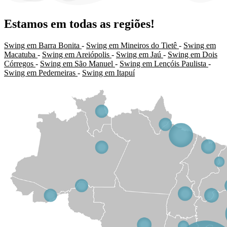
Estamos em todas as regiões!
Swing em Barra Bonita
-
Swing em Mineiros do Tietê
-
Swing em
Macatuba
-
Swing em Areiópolis
-
Swing em Jaú
-
Swing em Dois
Córregos
-
Swing em São Manuel
-
Swing em Lençóis Paulista
-
Swing em Pederneiras
-
Swing em Itapuí