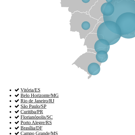

Vitória/ES

Belo Horizonte/MG

Rio de Janeiro/RJ

São Paulo/SP

Curitiba/PR

Florianópolis/SC

Porto Alegre/RS

Brasília/DF

Campo Grande/MS