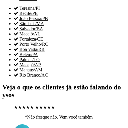

Teresina/PI

Recife/PE

João Pessoa/PB

São Luis/MA

Salvador/BA

Maceió/AL

Fortaleza/CE

Porto Velho/RO

Boa Vista/RR

Belém/PA

Palmas/TO

Macapá/AP

Manaus/AM

Rio Branco/AC
Veja o que os clientes já estão falando do
ysos
★★★★★
★★★★★
“Não fresque não. Vem você também"