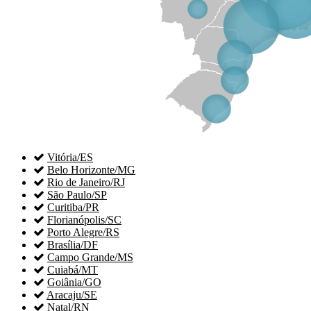

Vitória/ES

Belo Horizonte/MG

Rio de Janeiro/RJ

São Paulo/SP

Curitiba/PR

Florianópolis/SC

Porto Alegre/RS

Brasília/DF

Campo Grande/MS

Cuiabá/MT

Goiânia/GO

Aracaju/SE

Natal/RN