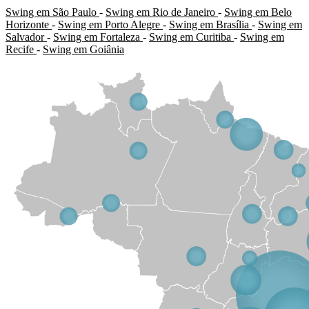
Swing em São Paulo
-
Swing em Rio de Janeiro
-
Swing em Belo
Horizonte
-
Swing em Porto Alegre
-
Swing em Brasília
-
Swing em
Salvador
-
Swing em Fortaleza
-
Swing em Curitiba
-
Swing em
Recife
-
Swing em Goiânia