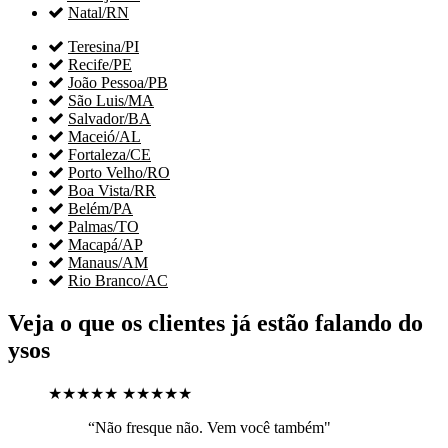

Natal/RN

Teresina/PI

Recife/PE

João Pessoa/PB

São Luis/MA

Salvador/BA

Maceió/AL

Fortaleza/CE

Porto Velho/RO

Boa Vista/RR

Belém/PA

Palmas/TO

Macapá/AP

Manaus/AM

Rio Branco/AC
Veja o que os clientes já estão falando do
ysos
★★★★★
★★★★★
“Não fresque não. Vem você também"