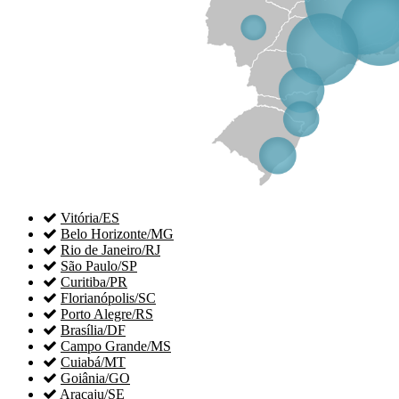

Vitória/ES

Belo Horizonte/MG

Rio de Janeiro/RJ

São Paulo/SP

Curitiba/PR

Florianópolis/SC

Porto Alegre/RS

Brasília/DF

Campo Grande/MS

Cuiabá/MT

Goiânia/GO

Aracaju/SE