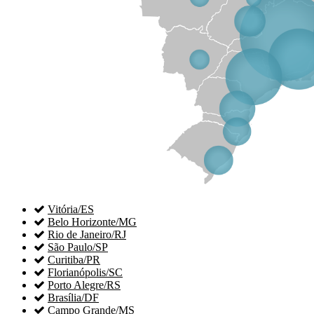

Vitória/ES

Belo Horizonte/MG

Rio de Janeiro/RJ

São Paulo/SP

Curitiba/PR

Florianópolis/SC

Porto Alegre/RS

Brasília/DF

Campo Grande/MS