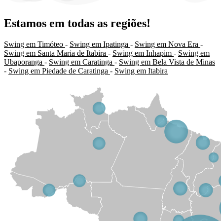
Estamos em todas as regiões!
Swing em Timóteo
-
Swing em Ipatinga
-
Swing em Nova Era
-
Swing em Santa Maria de Itabira
-
Swing em Inhapim
-
Swing em
Ubaporanga
-
Swing em Caratinga
-
Swing em Bela Vista de Minas
-
Swing em Piedade de Caratinga
-
Swing em Itabira