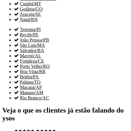

Cuiabá/MT

Goiânia/GO

Aracaju/SE

Natal/RN

Teresina/PI

Recife/PE

João Pessoa/PB

São Luis/MA

Salvador/BA

Maceió/AL

Fortaleza/CE

Porto Velho/RO

Boa Vista/RR

Belém/PA

Palmas/TO

Macapá/AP

Manaus/AM

Rio Branco/AC
Veja o que os clientes já estão falando do
ysos
★★★★★
★★★★★