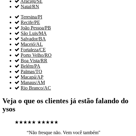

Aracaju/SE

Natal/RN

Teresina/PI

Recife/PE

João Pessoa/PB

São Luis/MA

Salvador/BA

Maceió/AL

Fortaleza/CE

Porto Velho/RO

Boa Vista/RR

Belém/PA

Palmas/TO

Macapá/AP

Manaus/AM

Rio Branco/AC
Veja o que os clientes já estão falando do
ysos
★★★★★
★★★★★
“Não fresque não. Vem você também"