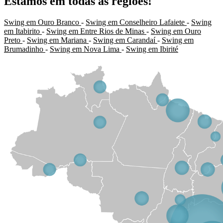
Estamos em todas as regiões!
Swing em Ouro Branco
-
Swing em Conselheiro Lafaiete
-
Swing
em Itabirito
-
Swing em Entre Rios de Minas
-
Swing em Ouro
Preto
-
Swing em Mariana
-
Swing em Carandaí
-
Swing em
Brumadinho
-
Swing em Nova Lima
-
Swing em Ibirité