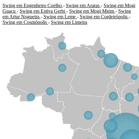
Swing em Engenheiro Coelho
-
Swing em Araras
-
Swing em Mogi
Guaçu
-
Swing em Estiva Gerbi
-
Swing em Mogi Mirim
-
Swing
em Artur Nogueira
-
Swing em Leme
-
Swing em Cordeirópolis
-
Swing em Cosmópolis
-
Swing em Limeira