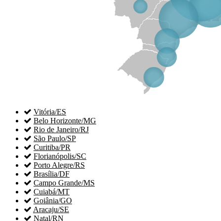

Vitória/ES

Belo Horizonte/MG

Rio de Janeiro/RJ

São Paulo/SP

Curitiba/PR

Florianópolis/SC

Porto Alegre/RS

Brasília/DF

Campo Grande/MS

Cuiabá/MT

Goiânia/GO

Aracaju/SE

Natal/RN