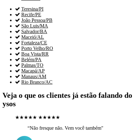

Teresina/PI

Recife/PE

João Pessoa/PB

São Luis/MA

Salvador/BA

Maceió/AL

Fortaleza/CE

Porto Velho/RO

Boa Vista/RR

Belém/PA

Palmas/TO

Macapá/AP

Manaus/AM

Rio Branco/AC
Veja o que os clientes já estão falando do
ysos
★★★★★
★★★★★
“Não fresque não. Vem você também"