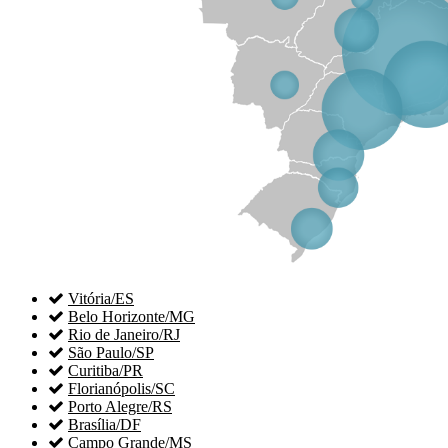

Vitória/ES

Belo Horizonte/MG

Rio de Janeiro/RJ

São Paulo/SP

Curitiba/PR

Florianópolis/SC

Porto Alegre/RS

Brasília/DF

Campo Grande/MS