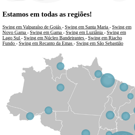
Estamos em todas as regiões!
Swing em Valparaíso de Goiás
-
Swing em Santa Maria
-
Swing em
Novo Gama
-
Swing em Gama
-
Swing em Luziânia
-
Swing em
Lago Sul
-
Swing em Núcleo Bandeirantes
-
Swing em Riacho
Fundo
-
Swing em Recanto da Emas
-
Swing em São Sebastião