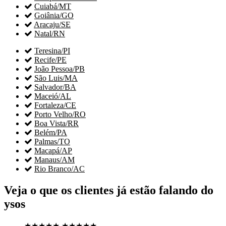

Cuiabá/MT

Goiânia/GO

Aracaju/SE

Natal/RN

Teresina/PI

Recife/PE

João Pessoa/PB

São Luis/MA

Salvador/BA

Maceió/AL

Fortaleza/CE

Porto Velho/RO

Boa Vista/RR

Belém/PA

Palmas/TO

Macapá/AP

Manaus/AM

Rio Branco/AC
Veja o que os clientes já estão falando do
ysos
★★★★★
★★★★★