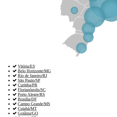

Vitória/ES

Belo Horizonte/MG

Rio de Janeiro/RJ

São Paulo/SP

Curitiba/PR

Florianópolis/SC

Porto Alegre/RS

Brasília/DF

Campo Grande/MS

Cuiabá/MT

Goiânia/GO