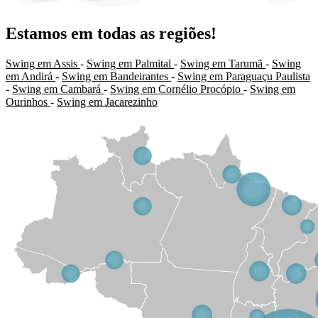
Estamos em todas as regiões!
Swing em Assis
-
Swing em Palmital
-
Swing em Tarumã
-
Swing
em Andirá
-
Swing em Bandeirantes
-
Swing em Paraguaçu Paulista
-
Swing em Cambará
-
Swing em Cornélio Procópio
-
Swing em
Ourinhos
-
Swing em Jacarezinho