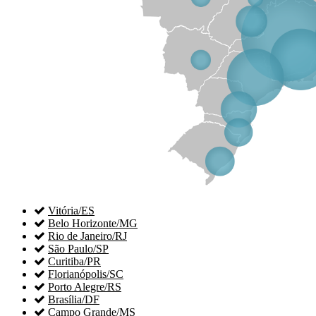

Vitória/ES

Belo Horizonte/MG

Rio de Janeiro/RJ

São Paulo/SP

Curitiba/PR

Florianópolis/SC

Porto Alegre/RS

Brasília/DF

Campo Grande/MS