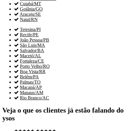

Cuiabá/MT

Goiânia/GO

Aracaju/SE

Natal/RN

Teresina/PI

Recife/PE

João Pessoa/PB

São Luis/MA

Salvador/BA

Maceió/AL

Fortaleza/CE

Porto Velho/RO

Boa Vista/RR

Belém/PA

Palmas/TO

Macapá/AP

Manaus/AM

Rio Branco/AC
Veja o que os clientes já estão falando do
ysos
★★★★★
★★★★★