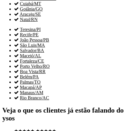

Cuiabá/MT

Goiânia/GO

Aracaju/SE

Natal/RN

Teresina/PI

Recife/PE

João Pessoa/PB

São Luis/MA

Salvador/BA

Maceió/AL

Fortaleza/CE

Porto Velho/RO

Boa Vista/RR

Belém/PA

Palmas/TO

Macapá/AP

Manaus/AM

Rio Branco/AC
Veja o que os clientes já estão falando do
ysos
★★★★★
★★★★★