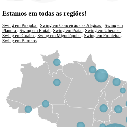
Estamos em todas as regiões!
Swing em Pirajuba
-
Swing em Conceição das Alagoas
-
Swing em
Planura
-
Swing em Frutal
-
Swing em Prata
-
Swing em Uberaba
-
Swing em Guaíra
-
Swing em Miguelópolis
-
Swing em Fronteira
-
Swing em Barretos