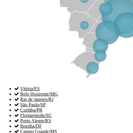

Vitória/ES

Belo Horizonte/MG

Rio de Janeiro/RJ

São Paulo/SP

Curitiba/PR

Florianópolis/SC

Porto Alegre/RS

Brasília/DF

Campo Grande/MS