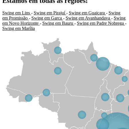
Estamos em todas as regiões!
Swing em Lins
-
Swing em Pirajuí
-
Swing em Guaiçara
-
Swing
em Promissão
-
Swing em Garça
-
Swing em Avanhandava
-
Swing
em Novo Horizonte
-
Swing em Bauru
-
Swing em Padre Nobrega
-
Swing em Marília