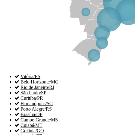

Vitória/ES

Belo Horizonte/MG

Rio de Janeiro/RJ

São Paulo/SP

Curitiba/PR

Florianópolis/SC

Porto Alegre/RS

Brasília/DF

Campo Grande/MS

Cuiabá/MT

Goiânia/GO