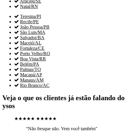

Aracaju/SE

Natal/RN

Teresina/PI

Recife/PE

João Pessoa/PB

São Luis/MA

Salvador/BA

Maceió/AL

Fortaleza/CE

Porto Velho/RO

Boa Vista/RR

Belém/PA

Palmas/TO

Macapá/AP

Manaus/AM

Rio Branco/AC
Veja o que os clientes já estão falando do
ysos
★★★★★
★★★★★
“Não fresque não. Vem você também"