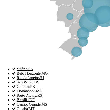

Vitória/ES

Belo Horizonte/MG

Rio de Janeiro/RJ

São Paulo/SP

Curitiba/PR

Florianópolis/SC

Porto Alegre/RS

Brasília/DF

Campo Grande/MS

Cuiabá/MT