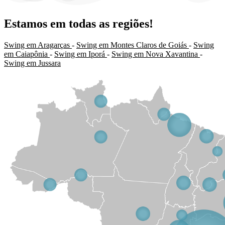
Estamos em todas as regiões!
Swing em Aragarças
-
Swing em Montes Claros de Goiás
-
Swing
em Caiapônia
-
Swing em Iporá
-
Swing em Nova Xavantina
-
Swing em Jussara