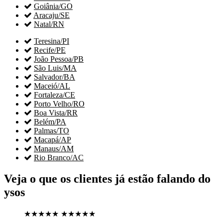

Goiânia/GO

Aracaju/SE

Natal/RN

Teresina/PI

Recife/PE

João Pessoa/PB

São Luis/MA

Salvador/BA

Maceió/AL

Fortaleza/CE

Porto Velho/RO

Boa Vista/RR

Belém/PA

Palmas/TO

Macapá/AP

Manaus/AM

Rio Branco/AC
Veja o que os clientes já estão falando do
ysos
★★★★★
★★★★★