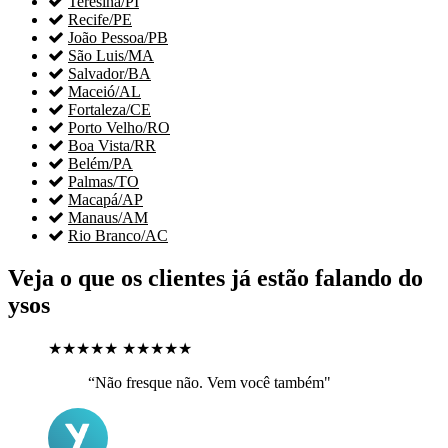

Teresina/PI

Recife/PE

João Pessoa/PB

São Luis/MA

Salvador/BA

Maceió/AL

Fortaleza/CE

Porto Velho/RO

Boa Vista/RR

Belém/PA

Palmas/TO

Macapá/AP

Manaus/AM

Rio Branco/AC
Veja o que os clientes já estão falando do
ysos
★★★★★
★★★★★
“Não fresque não. Vem você também"