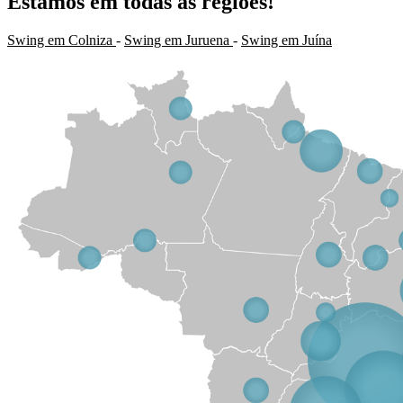
Estamos em todas as regiões!
Swing em Colniza
-
Swing em Juruena
-
Swing em Juína