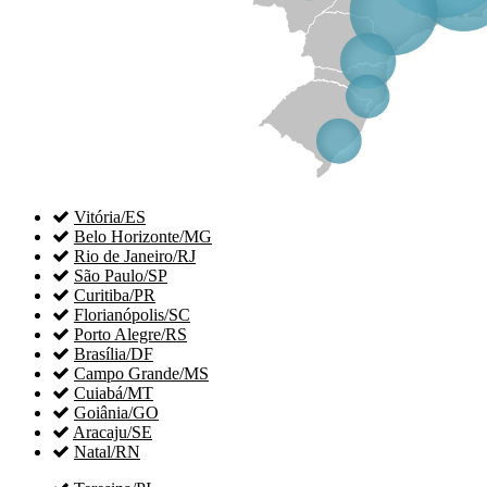

Vitória/ES

Belo Horizonte/MG

Rio de Janeiro/RJ

São Paulo/SP

Curitiba/PR

Florianópolis/SC

Porto Alegre/RS

Brasília/DF

Campo Grande/MS

Cuiabá/MT

Goiânia/GO

Aracaju/SE

Natal/RN