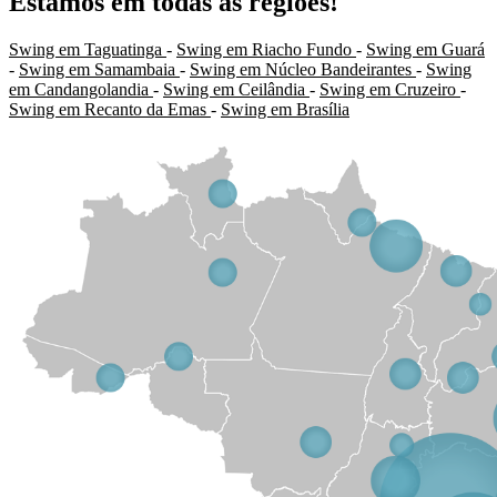
Estamos em todas as regiões!
Swing em Taguatinga
-
Swing em Riacho Fundo
-
Swing em Guará
-
Swing em Samambaia
-
Swing em Núcleo Bandeirantes
-
Swing
em Candangolandia
-
Swing em Ceilândia
-
Swing em Cruzeiro
-
Swing em Recanto da Emas
-
Swing em Brasília