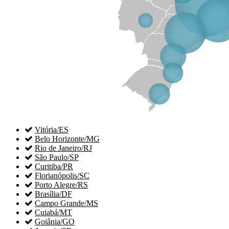

Vitória/ES

Belo Horizonte/MG

Rio de Janeiro/RJ

São Paulo/SP

Curitiba/PR

Florianópolis/SC

Porto Alegre/RS

Brasília/DF

Campo Grande/MS

Cuiabá/MT

Goiânia/GO