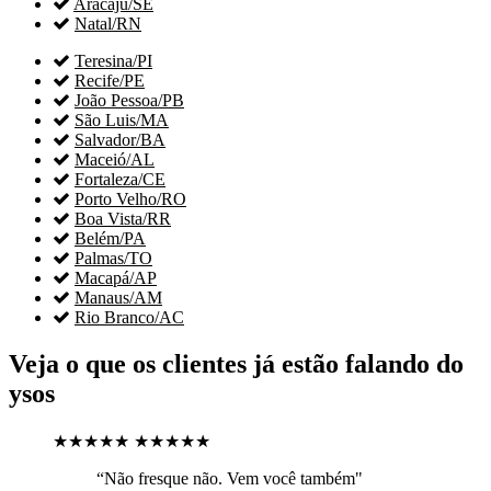

Aracaju/SE

Natal/RN

Teresina/PI

Recife/PE

João Pessoa/PB

São Luis/MA

Salvador/BA

Maceió/AL

Fortaleza/CE

Porto Velho/RO

Boa Vista/RR

Belém/PA

Palmas/TO

Macapá/AP

Manaus/AM

Rio Branco/AC
Veja o que os clientes já estão falando do
ysos
★★★★★
★★★★★
“Não fresque não. Vem você também"