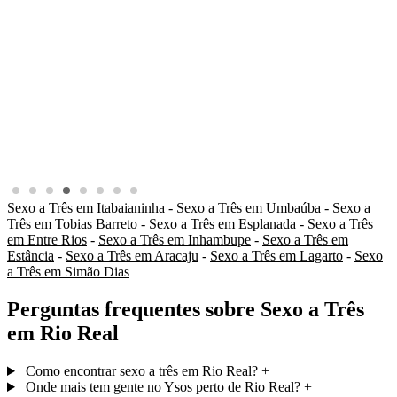
Sexo a Três em Itabaianinha
-
Sexo a Três em Umbaúba
-
Sexo a
Três em Tobias Barreto
-
Sexo a Três em Esplanada
-
Sexo a Três
em Entre Rios
-
Sexo a Três em Inhambupe
-
Sexo a Três em
Estância
-
Sexo a Três em Aracaju
-
Sexo a Três em Lagarto
-
Sexo
a Três em Simão Dias
Perguntas frequentes sobre Sexo a Três
em Rio Real
Como encontrar sexo a três em Rio Real?
+
Onde mais tem gente no Ysos perto de Rio Real?
+