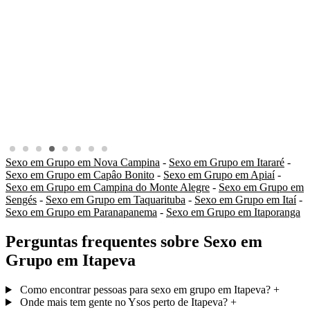
Sexo em Grupo em Nova Campina
-
Sexo em Grupo em Itararé
-
Sexo em Grupo em Capâo Bonito
-
Sexo em Grupo em Apiaí
-
Sexo em Grupo em Campina do Monte Alegre
-
Sexo em Grupo em
Sengés
-
Sexo em Grupo em Taquarituba
-
Sexo em Grupo em Itaí
-
Sexo em Grupo em Paranapanema
-
Sexo em Grupo em Itaporanga
Perguntas frequentes sobre Sexo em
Grupo em Itapeva
Como encontrar pessoas para sexo em grupo em Itapeva?
+
Onde mais tem gente no Ysos perto de Itapeva?
+