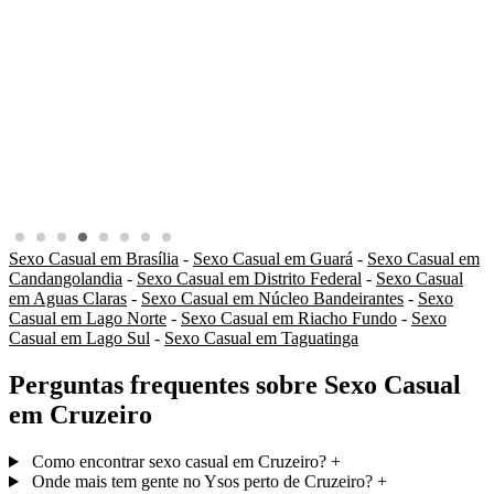
Sexo Casual em Brasília
-
Sexo Casual em Guará
-
Sexo Casual em
Candangolandia
-
Sexo Casual em Distrito Federal
-
Sexo Casual
em Aguas Claras
-
Sexo Casual em Núcleo Bandeirantes
-
Sexo
Casual em Lago Norte
-
Sexo Casual em Riacho Fundo
-
Sexo
Casual em Lago Sul
-
Sexo Casual em Taguatinga
Perguntas frequentes sobre Sexo Casual
em Cruzeiro
Como encontrar sexo casual em Cruzeiro?
+
Onde mais tem gente no Ysos perto de Cruzeiro?
+