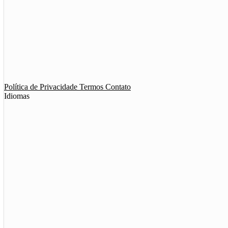
App de Ménage
App de Swing
Política de Privacidade
Termos
Contato
Idiomas