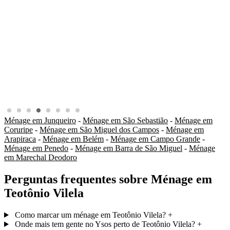
Ménage em Junqueiro
-
Ménage em São Sebastião
-
Ménage em
Coruripe
-
Ménage em São Miguel dos Campos
-
Ménage em
Arapiraca
-
Ménage em Belém
-
Ménage em Campo Grande
-
Ménage em Penedo
-
Ménage em Barra de São Miguel
-
Ménage
em Marechal Deodoro
Perguntas frequentes sobre Ménage em
Teotônio Vilela
Como marcar um ménage em Teotônio Vilela?
+
Onde mais tem gente no Ysos perto de Teotônio Vilela?
+