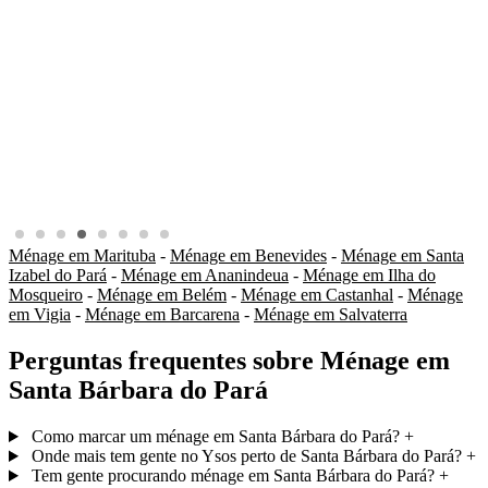
Ménage em Marituba
-
Ménage em Benevides
-
Ménage em Santa
Izabel do Pará
-
Ménage em Ananindeua
-
Ménage em Ilha do
Mosqueiro
-
Ménage em Belém
-
Ménage em Castanhal
-
Ménage
em Vigia
-
Ménage em Barcarena
-
Ménage em Salvaterra
Perguntas frequentes sobre Ménage em
Santa Bárbara do Pará
Como marcar um ménage em Santa Bárbara do Pará?
+
Onde mais tem gente no Ysos perto de Santa Bárbara do Pará?
+
Tem gente procurando ménage em Santa Bárbara do Pará?
+