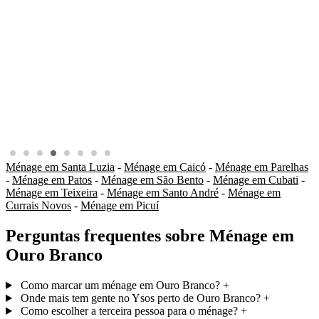
Ménage em Santa Luzia
-
Ménage em Caicó
-
Ménage em Parelhas
-
Ménage em Patos
-
Ménage em São Bento
-
Ménage em Cubati
-
Ménage em Teixeira
-
Ménage em Santo André
-
Ménage em
Currais Novos
-
Ménage em Picuí
Perguntas frequentes sobre Ménage em
Ouro Branco
Como marcar um ménage em Ouro Branco?
+
Onde mais tem gente no Ysos perto de Ouro Branco?
+
Como escolher a terceira pessoa para o ménage?
+