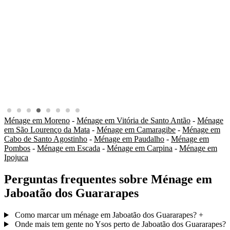
Ménage em Moreno
-
Ménage em Vitória de Santo Antão
-
Ménage
em São Lourenço da Mata
-
Ménage em Camaragibe
-
Ménage em
Cabo de Santo Agostinho
-
Ménage em Paudalho
-
Ménage em
Pombos
-
Ménage em Escada
-
Ménage em Carpina
-
Ménage em
Ipojuca
Perguntas frequentes sobre Ménage em
Jaboatão dos Guararapes
Como marcar um ménage em Jaboatão dos Guararapes?
+
Onde mais tem gente no Ysos perto de Jaboatão dos Guararapes?