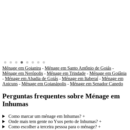
Ménage em Goianira
-
Ménage em Santo Antônio de Goiás
-
Ménage em Nerópolis
-
Ménage em Trindade
-
Ménage em Goiânia
-
Ménage em Abadia de Goiás
-
Ménage em Itaberaí
-
Ménage em
Anicuns
-
Ménage em Goianápolis
-
Ménage em Senador Canedo
Perguntas frequentes sobre Ménage em
Inhumas
Como marcar um ménage em Inhumas?
+
Onde mais tem gente no Ysos perto de Inhumas?
+
Como escolher a terceira pessoa para o ménage?
+